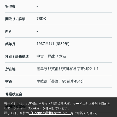
-
管理費
7SDK
間取り / 詳細
-
向き
1937年1月 (築89年)
築年月
中古一戸建 / 木造
種別 / 建物構造
徳島県
那賀郡那賀町
桜谷
字東畑22-1-1
所在地
牟岐線
「
桑野
」駅 徒歩454分
交通
-
修繕積立金
当サイトでは、お客様の当サイト利用状況把握、サービス向上検討を目的と
-
修繕積立基金
して、クッキー（Cookie）を使用しています。
詳しくは、当社の
「Cookieの取扱いについて」
をご確認ください。