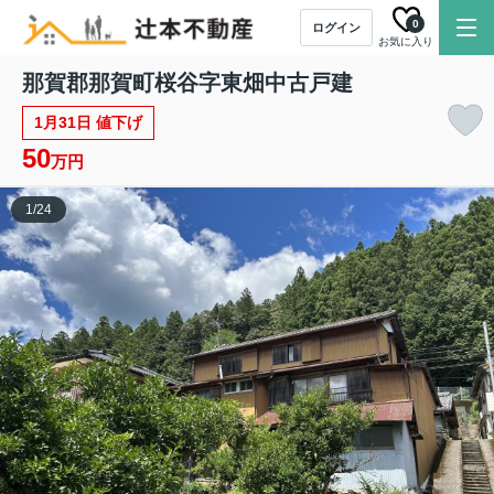
0
ログイン
お気に入り
那賀郡那賀町桜谷字東畑中古戸建
1月31日 値下げ
50
万円
1
/
24