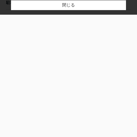
無 / -
駐車場 / 月額
閉じる
その他条件
所有権
土地権利
158.67㎡
建物面積
114.99坪(380.16㎡)
土地面積
-/無
私道負担面積 /
セットバック
-
建ぺい率
-
容積率
一方(北東 公道 3.8m 間口 11.5m)
接道状況