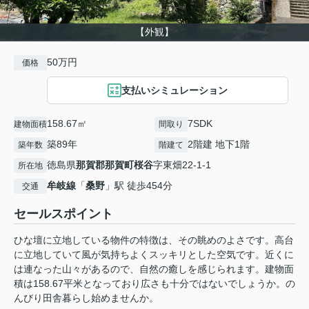
【外観】
50万円
価格
支払いシミュレーション
158.67㎡
7SDK
建物面積
間取り
築89年
2階建 地下1階
築年数
階建て
徳島県
那賀郡那賀町
桜谷
字東畑22-1-1
所在地
牟岐線
「
桑野
」駅 徒歩454分
交通
セールスポイント
ひな壇に立地している物件の特徴は、その眺めのよさです。高台
に立地していて風が気持ちよくスッキリとした空気です。近くに
は連なった山々があるので、自然の癒しを感じられます。建物面
積は158.67平米となっており広さも十分ではないでしょうか。の
んびり田舎暮らし始めませんか。