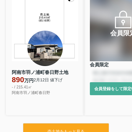
会員限
会員限定
阿南市羽ノ浦町春日野土地
890
2月12日 値下げ
万円
- / 215.41㎡
会員登録をして限定
阿南市羽ノ浦町春日野
売土地をもっと見る