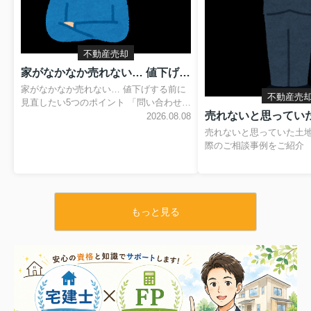
不動産売却
家がなかなか売れない… 値下げする前に見直したい5つのポイント
家がなかなか売れない… 値下げする前に
不動産売
見直したい5つのポイント 「問い合わせが
ない＝価格が高い」とは限りません。 こ
2026.08.08
んにちは。辻本不動産です。 不動産を売
売れないと思っていた土地
り出してしばらく経つと、 「なかなか問
際のご相談事例をご紹介 「こんな土地で
い合わせが来ない…」 「内覧はあるけれ
も売れますか？」という
ど決まらない…」 「やっぱり値下げした
ありません。 こんにちは。辻本不動産で
方がいい？」 このようなお悩みが出てく
す。 土地の売却相談では、次のようなお
ることがあります。 ちょっと待ってくだ
声をよくいただきます。 「何年も売れな
さい！ 値下げする前に確認できることが
もっと見る
いままです…」 「形が悪い土地だから難
あります。 ① 物件写真は魅力が伝わって
しいですよね？」 「田舎だから需要はな
いますか？ 現在は、多くの購入希望者が
いと思っています。」 実際には、売却で
スマートフォンで物件を探しています。
きたケースも数多くあります。 
そこで最初に目にするの...
容 長年使っていない土地 草木が生い茂っ
ている状態 ‍‍ 相続で取得した土