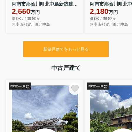
2026.08.05
阿南市那賀川町北中島新築建売3LDK
売れないと思っていた土地が売れた！
2,550
2,180
万円
万円
実際のご相談事例をご紹介...
3LDK / 106.80㎡
4LDK / 98.82㎡
売れないと思っていた土地が売れた！
阿南市那賀川町北中島
阿南市那賀川町北中島
実際のご相談事例をご紹介 「こんな土
地でも売れますか？」というご相談は
少なくありません。 こんにちは。辻...
新築戸建てをもっと見る
中古戸建て
中古一戸建
中古一戸建