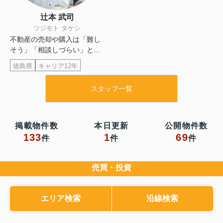
辻本 武司
ツジモト タケシ
不動産の売却や購入は「難し
そう」「相談しづらい」と感
じる方が...
徳島県
キャリア12年
スタッフ一覧
掲載物件数
本日更新
公開物件数
133
1
69
件
件
件
売買・投資
エリア検索
沿線検索