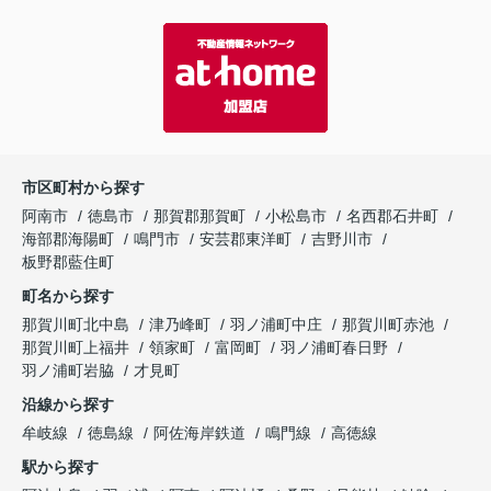
市区町村から探す
阿南市
徳島市
那賀郡那賀町
小松島市
名西郡石井町
海部郡海陽町
鳴門市
安芸郡東洋町
吉野川市
板野郡藍住町
町名から探す
那賀川町北中島
津乃峰町
羽ノ浦町中庄
那賀川町赤池
那賀川町上福井
領家町
富岡町
羽ノ浦町春日野
羽ノ浦町岩脇
才見町
沿線から探す
牟岐線
徳島線
阿佐海岸鉄道
鳴門線
高徳線
駅から探す