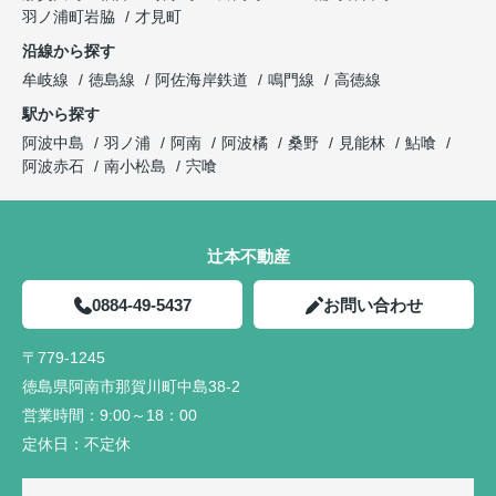
羽ノ浦町岩脇
才見町
沿線から探す
牟岐線
徳島線
阿佐海岸鉄道
鳴門線
高徳線
駅から探す
阿波中島
羽ノ浦
阿南
阿波橘
桑野
見能林
鮎喰
阿波赤石
南小松島
宍喰
辻本不動産
0884-49-5437
お問い合わせ
〒779-1245
徳島県阿南市那賀川町中島38-2
営業時間：
9:00～18：00
定休日：
不定休