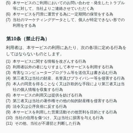
(5) 本サービスのご利用においてのお問い合わせ・発生したトラブル
等に対して、当社よりご連絡させていただく為
(6) 本サービスを円滑に運営する為に一定期間の保管をする為
(7) 当社のマーケティングデータとして、個人が特定できない形での
利用をする為
第10条（禁止行為）
利用者は、本サービスの利用にあたり、次の各項に定める行為を
してはならないものとします。
(1) 本サービスに関する情報を改ざんする行為
(2) 利用者以外の者になりすまして本サービスを利用する行為
(3) 有害なコンピュータープログラム等を送信又は書き込む行為
(4) 第三者又は当社の財産、名誉及びプライバシー等を侵害する行為
(5) 本人の同意を得ることなく又は詐欺的な手段により第三者又は当
社の個人情報を収集する行為
(6) 本サービスの利用又は提供を妨げる行為
(7) 第三者又は当社の著作権その他の知的財産権を侵害する行為
(8) 法令又は公序良俗に反する行為
(9) 本サービスを利用した営業活動その他営利を目的とする行為
(10) 当社の信用を傷つけ、又は当社に損害を与える行為
(11) その他、当社が不適切と判断した行為