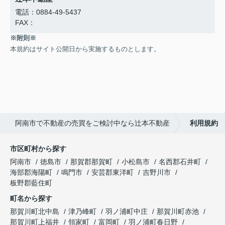
電話：0884-49-5437
FAX：
※附則※
本規約はサイト公開日から実施するものとします。
阿南市で不動産の売買をご検討中なら辻本不動産
利用規約
市区町村から探す
阿南市
徳島市
那賀郡那賀町
小松島市
名西郡石井町
海部郡海陽町
鳴門市
安芸郡東洋町
吉野川市
板野郡藍住町
町名から探す
那賀川町北中島
津乃峰町
羽ノ浦町中庄
那賀川町赤池
那賀川町上福井
領家町
富岡町
羽ノ浦町春日野