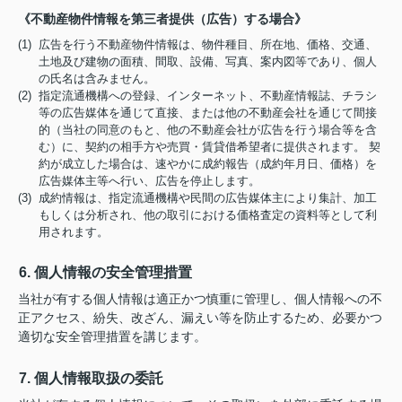
《不動産物件情報を第三者提供（広告）する場合》
(1) 広告を行う不動産物件情報は、物件種目、所在地、価格、交通、
土地及び建物の面積、間取、設備、写真、案内図等であり、個人
の氏名は含みません。
(2) 指定流通機構への登録、インターネット、不動産情報誌、チラシ
等の広告媒体を通じて直接、または他の不動産会社を通じて間接
的（当社の同意のもと、他の不動産会社が広告を行う場合等を含
む）に、契約の相手方や売買・賃貸借希望者に提供されます。 契
約が成立した場合は、速やかに成約報告（成約年月日、価格）を
広告媒体主等へ行い、広告を停止します。
(3) 成約情報は、指定流通機構や民間の広告媒体主により集計、加工
もしくは分析され、他の取引における価格査定の資料等として利
用されます。
6. 個人情報の安全管理措置
当社が有する個人情報は適正かつ慎重に管理し、個人情報への不
正アクセス、紛失、改ざん、漏えい等を防止するため、必要かつ
適切な安全管理措置を講じます。
7. 個人情報取扱の委託