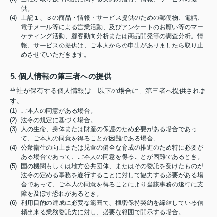
供。
(4) 上記１、３の商品・情報・サービス提供のための郵便物、電話、
電子メール等による営業活動、及びアンケートのお願い等のマー
ケティング活動、顧客動向分析または商品開発等の調査分析。情
報、サービスの提供は、ご本人からの申出がありましたら取り止
めさせていただきます。
5. 個人情報の第三者への提供
当社が保有する個人情報は、以下の場合に、第三者へ提供されま
す。
(1) ご本人の同意がある場合。
(2) 法令の規定に基づく場合。
(3) 人の生命、身体または財産の保護のため必要がある場合であっ
て、ご本人の同意を得ることが困難である場合。
(4) 公衆衛生の向上または児童の健全な育成の推進のため特に必要が
ある場合であって、ご本人の同意を得ることが困難であるとき。
(5) 国の機関もしくは地方公共団体、またはその委託を受けたものが
法令の定める事務を遂行することに対して協力する必要がある場
合であって、ご本人の同意を得ることにより当該事務の遂行に支
障を及ぼす恐れがあるとき。
(6) 利用目的の達成に必要な範囲で、機密保持契約を締結している信
頼出来る業務委託先に対し、必要な範囲で開示する場合。