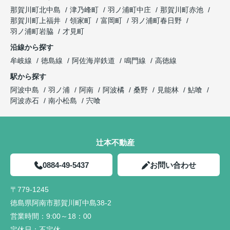
那賀川町北中島
津乃峰町
羽ノ浦町中庄
那賀川町赤池
那賀川町上福井
領家町
富岡町
羽ノ浦町春日野
羽ノ浦町岩脇
才見町
沿線から探す
牟岐線
徳島線
阿佐海岸鉄道
鳴門線
高徳線
駅から探す
阿波中島
羽ノ浦
阿南
阿波橘
桑野
見能林
鮎喰
阿波赤石
南小松島
宍喰
辻本不動産
0884-49-5437
お問い合わせ
〒779-1245
徳島県阿南市那賀川町中島38-2
営業時間：
9:00～18：00
定休日：
不定休