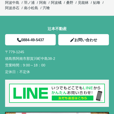
阿波中島
羽ノ浦
阿南
阿波橘
桑野
見能林
鮎喰
阿波赤石
南小松島
宍喰
辻本不動産
0884-49-5437
お問い合わせ
〒779-1245
徳島県阿南市那賀川町中島38-2
営業時間：
9:00～18：00
定休日：
不定休