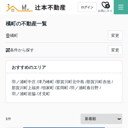
0
ログイン
お気に入り
橘町の不動産一覧
橘町
変更
条件から探す
変更
おすすめのエリア
羽ノ浦町中庄
/
津乃峰町
/
那賀川町北中島
/
那賀川町赤池
/
那賀川町上福井
/
領家町
/
富岡町
/
羽ノ浦町春日野
/
羽ノ浦町岩脇
/
才見町
1
件