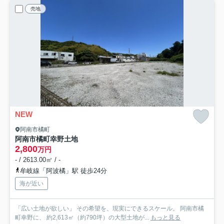
売地
NEW
阿南市橘町
阿南市橘町幸野土地
2,800
万円
- / 2613.00㎡ / -
牟岐線「阿波橘」駅 徒歩24分
海が近い
「広い土地が欲しい」 その希望を、現実にできるスケール。 阿南市橘
町幸野に、 約2,613㎡（約790坪）の大型土地が...
もっと見る