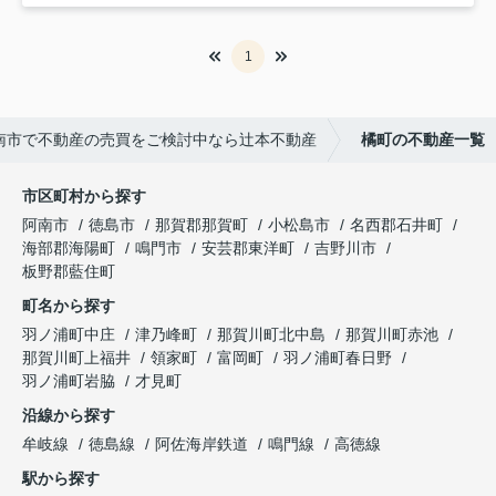
1
南市で不動産の売買をご検討中なら辻本不動産
橘町の不動産一覧
市区町村から探す
阿南市
徳島市
那賀郡那賀町
小松島市
名西郡石井町
海部郡海陽町
鳴門市
安芸郡東洋町
吉野川市
板野郡藍住町
町名から探す
羽ノ浦町中庄
津乃峰町
那賀川町北中島
那賀川町赤池
那賀川町上福井
領家町
富岡町
羽ノ浦町春日野
羽ノ浦町岩脇
才見町
沿線から探す
牟岐線
徳島線
阿佐海岸鉄道
鳴門線
高徳線
駅から探す