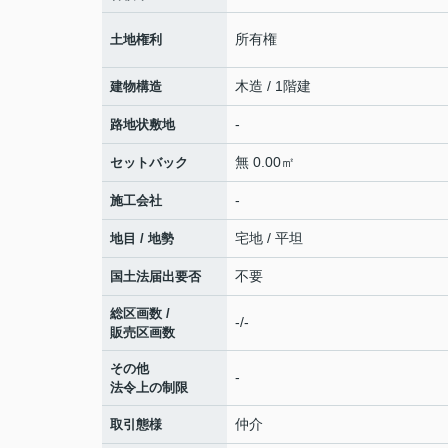
所有権
土地権利
木造 / 1階建
建物構造
-
路地状敷地
無 0.00㎡
セットバック
-
施工会社
宅地 / 平坦
地目 / 地勢
不要
国土法届出要否
総区画数 /
-/-
販売区画数
その他
-
法令上の制限
仲介
取引態様