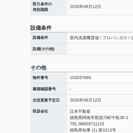
取引条件の
2026年08月12日
有効期限
設備条件
設備条件
室内洗濯機置場 / プロパンガス / 公
設備(その他)
-
その他
102037666
物件番号
-
建築確認番号
2026年08月12日
次回更新予定日
取扱会社
辻本不動産
徳島県阿南市那賀川町中島38-2
TEL:08059711123
徳島県知事 (1) 第3213号