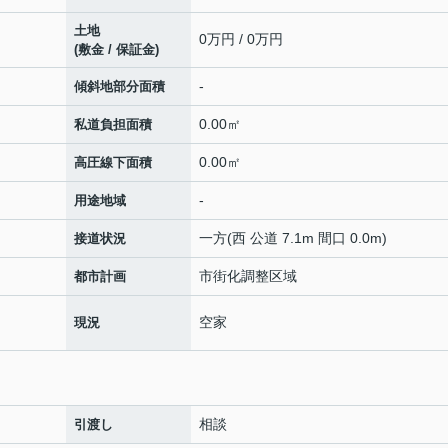
土地
0万円 / 0万円
(敷金 / 保証金)
-
傾斜地部分面積
0.00㎡
私道負担面積
0.00㎡
高圧線下面積
-
用途地域
一方(西 公道 7.1m 間口 0.0m)
接道状況
市街化調整区域
都市計画
空家
現況
相談
引渡し