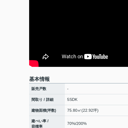
基本情報
-
販売戸数
5SDK
間取り / 詳細
75.80㎡(22.92坪)
建物面積(坪数)
建ぺい率 /
70%/200%
容積率