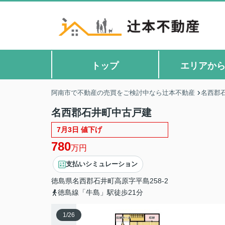
トップ
エリアか
阿南市で不動産の売買をご検討中なら辻本不動産
名西郡
名西郡石井町中古戸建
7月3日 値下げ
780
万円
支払いシミュレーション
徳島県
名西郡石井町
高原
字平島258-2
徳島線「牛島」駅徒歩21分
1
/
26