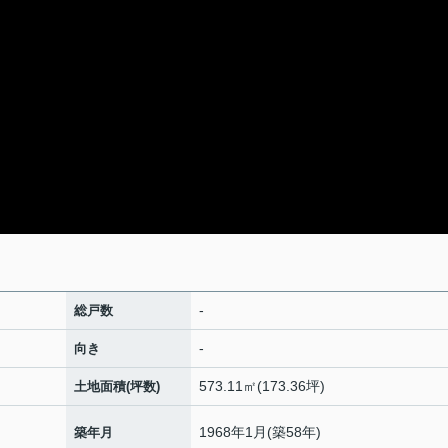
-
総戸数
-
向き
573.11㎡(173.36坪)
土地面積(坪数)
1968年1月(築58年)
築年月