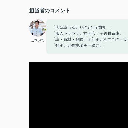
担当者のコメント
「大型車もゆとりの7.1ｍ道路。」
「搬入ラクラク。前面広々＋鉄骨倉庫。」
「車・資材・趣味、全部まとめてこの一邸
辻本 武司
「住まいと作業場を一緒に。」