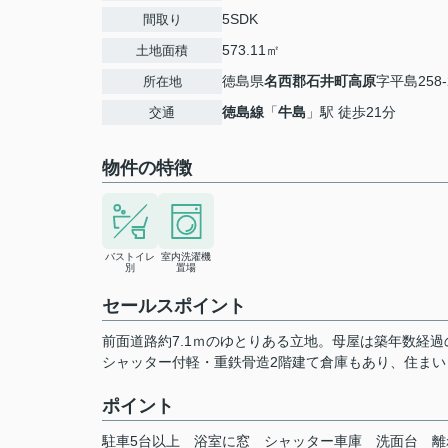
5SDK
間取り
573.11㎡
土地面積
徳島県
名西郡石井町
高原
字平島258-
所在地
徳島線
「
牛島
」駅 徒歩21分
交通
物件の特徴
バストイレ
室内洗濯機
別
置場
セールスポイント
前面道路約7.1ｍのゆとりある立地。母屋は築年数経
シャッター付軽・重鉄骨造2階建て倉庫もあり、住ま
ポイント
駐車5台以上
浴室に窓
シャッター車庫
洗面台
離