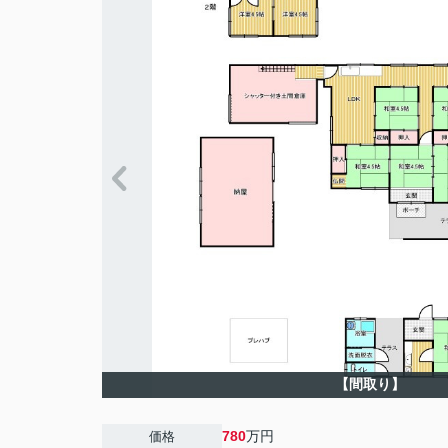
【間取り】
780
万円
価格