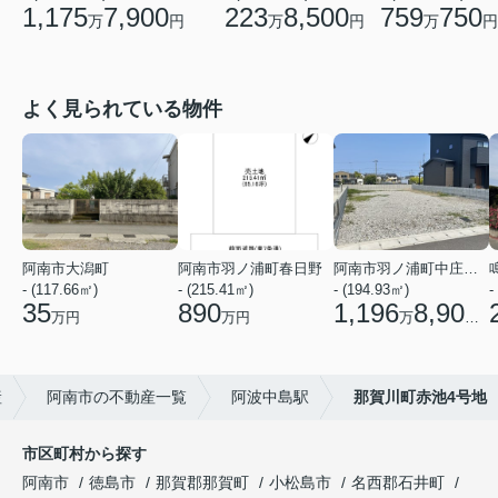
1,175
7,900
223
8,500
759
750
万
円
万
円
万
円
よく見られている物件
阿南市大潟町
阿南市羽ノ浦町春日野
阿南市羽ノ浦町中庄中屋
- (117.66㎡)
- (215.41㎡)
- (194.93㎡)
-
35
890
1,196
8,900
万円
万円
万
円
産
阿南市の不動産一覧
阿波中島駅
那賀川町赤池4号地
市区町村から探す
阿南市
徳島市
那賀郡那賀町
小松島市
名西郡石井町