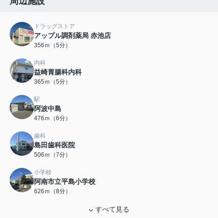
周辺施設
ドラッグストア
アップル調剤薬局 赤池店
356ｍ（5分）
内科
益崎胃腸科内科
365ｍ（5分）
駅
阿波中島
476ｍ（6分）
歯科
島田歯科医院
506ｍ（7分）
小学校
阿南市立平島小学校
626ｍ（8分）
すべて見る