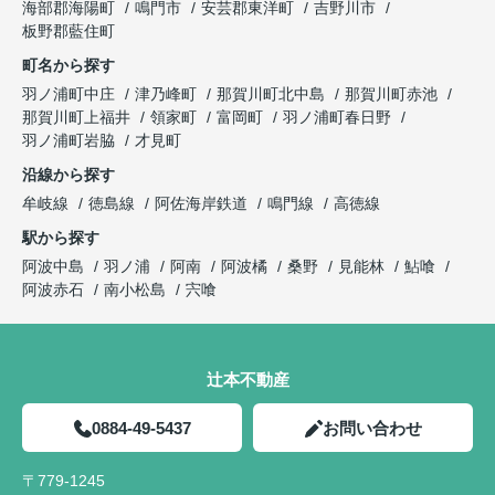
海部郡海陽町
鳴門市
安芸郡東洋町
吉野川市
板野郡藍住町
町名から探す
羽ノ浦町中庄
津乃峰町
那賀川町北中島
那賀川町赤池
那賀川町上福井
領家町
富岡町
羽ノ浦町春日野
羽ノ浦町岩脇
才見町
沿線から探す
牟岐線
徳島線
阿佐海岸鉄道
鳴門線
高徳線
駅から探す
阿波中島
羽ノ浦
阿南
阿波橘
桑野
見能林
鮎喰
阿波赤石
南小松島
宍喰
辻本不動産
0884-49-5437
お問い合わせ
〒779-1245