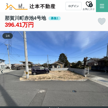
0
ログイン
お気に入り
那賀川町赤池4号地
募集1
396.41万円
1
/
4