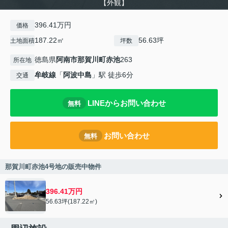
【外観】
396.41万円
価格
187.22㎡
56.63坪
土地面積
坪数
徳島県
阿南市
那賀川町赤池
263
所在地
牟岐線
「
阿波中島
」駅 徒歩6分
交通
LINEからお問い合わせ
無料
お問い合わせ
無料
那賀川町赤池4号地の販売中物件
396.41万円
56.63坪(187.22㎡)