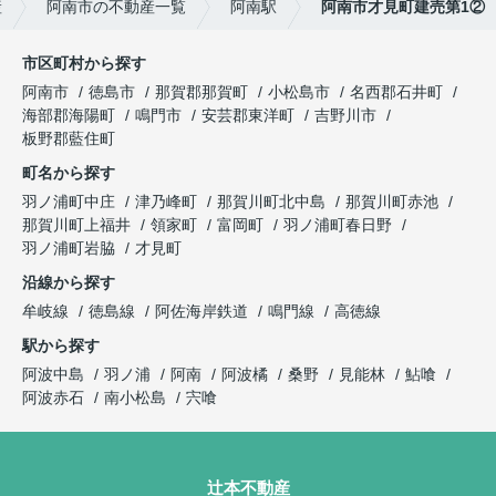
産
阿南市の不動産一覧
阿南駅
阿南市才見町建売第1②
市区町村から探す
阿南市
徳島市
那賀郡那賀町
小松島市
名西郡石井町
海部郡海陽町
鳴門市
安芸郡東洋町
吉野川市
板野郡藍住町
町名から探す
羽ノ浦町中庄
津乃峰町
那賀川町北中島
那賀川町赤池
那賀川町上福井
領家町
富岡町
羽ノ浦町春日野
羽ノ浦町岩脇
才見町
沿線から探す
牟岐線
徳島線
阿佐海岸鉄道
鳴門線
高徳線
駅から探す
阿波中島
羽ノ浦
阿南
阿波橘
桑野
見能林
鮎喰
阿波赤石
南小松島
宍喰
辻本不動産