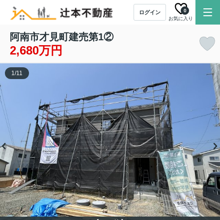
0
ログイン
お気に入り
阿南市才見町建売第1②
2,680万円
1
/
11