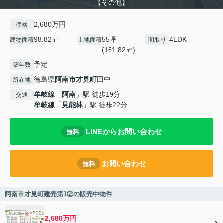
【その他】
2,680万円
価格
98.82㎡
55坪
4LDK
建物面積
土地面積
間取り
(181.82㎡)
予定
築年数
徳島県
阿南市
才見町
田中
所在地
牟岐線
「
阿南
」駅 徒歩19分
交通
牟岐線
「
見能林
」駅 徒歩22分
LINEからお問い合わせ
無料
お問い合わせ
無料
阿南市才見町建売第1②の販売中物件
2,680万円