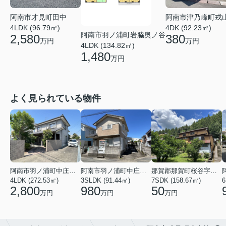
阿南市才見町田中
阿南市津乃峰町戎
4LDK (96.79㎡)
4DK (92.23㎡)
阿南市羽ノ浦町岩脇奥ノ谷
2,580
380
万円
万円
4LDK (134.82㎡)
1,480
万円
よく見られている物件
阿南市羽ノ浦町中庄神木
阿南市羽ノ浦町中庄神木
那賀郡那賀町桜谷字東畑
4LDK (272.53㎡)
3SLDK (91.44㎡)
7SDK (158.67㎡)
6
2,800
980
50
万円
万円
万円