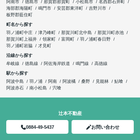
阿南市
徳島市
那賀郡那賀町
小松島市
名西郡石井町
海部郡海陽町
鳴門市
安芸郡東洋町
吉野川市
板野郡藍住町
町名から探す
羽ノ浦町中庄
津乃峰町
那賀川町北中島
那賀川町赤池
那賀川町上福井
領家町
富岡町
羽ノ浦町春日野
羽ノ浦町岩脇
才見町
沿線から探す
牟岐線
徳島線
阿佐海岸鉄道
鳴門線
高徳線
駅から探す
阿波中島
羽ノ浦
阿南
阿波橘
桑野
見能林
鮎喰
阿波赤石
南小松島
宍喰
辻本不動産
0884-49-5437
お問い合わせ