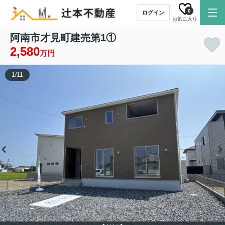
0
ログイン
お気に入り
阿南市才見町建売第1①
2,580
万円
1
/
11