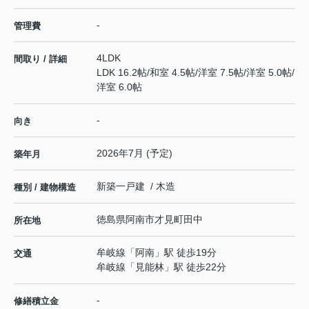
-
管理費
4LDK
間取り / 詳細
LDK 16.2帖
/
和室 4.5帖
/
洋室 7.5帖
/
洋室 5.0帖
/
洋室 6.0帖
-
向き
2026年7月 (予定)
築年月
新築一戸建 / 木造
種別 / 建物構造
徳島県
阿南市
才見町
田中
所在地
牟岐線
「
阿南
」駅 徒歩19分
交通
牟岐線
「
見能林
」駅 徒歩22分
-
修繕積立金