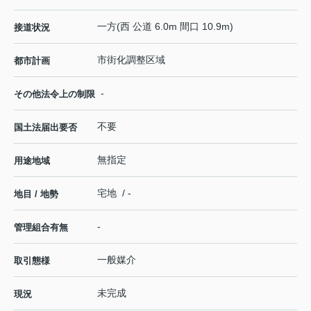
一方(西 公道 6.0m 間口 10.9m)
接道状況
市街化調整区域
都市計画
-
その他法令上の制限
不要
国土法届出要否
無指定
用途地域
宅地 / -
地目 / 地勢
-
管理組合有無
一般媒介
取引態様
未完成
現況