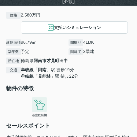
【外観】
2,580万円
価格
支払いシミュレーション
96.79㎡
4LDK
建物面積
間取り
予定
2階建
築年数
階建て
徳島県
阿南市
才見町
田中
所在地
牟岐線
「
阿南
」駅 徒歩19分
交通
牟岐線
「
見能林
」駅 徒歩22分
物件の特徴
浴室乾燥機
セールスポイント