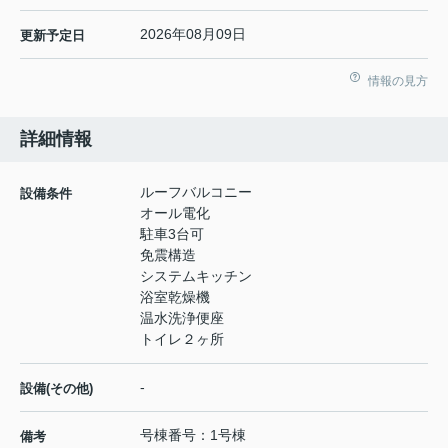
2026年08月09日
更新予定日
情報の見方
詳細情報
ルーフバルコニー
設備条件
オール電化
駐車3台可
免震構造
システムキッチン
浴室乾燥機
温水洗浄便座
トイレ２ヶ所
-
設備(その他)
号棟番号：1号棟
備考