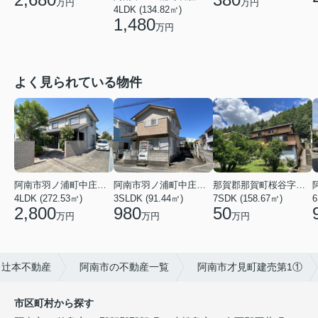
万円
万円
4LDK (134.82㎡)
1,480
万円
よく見られている物件
阿南市羽ノ浦町中庄神木
阿南市羽ノ浦町中庄神木
那賀郡那賀町桜谷字東畑
4LDK (272.53㎡)
3SLDK (91.44㎡)
7SDK (158.67㎡)
6
2,800
980
50
万円
万円
万円
ら辻本不動産
阿南市の不動産一覧
阿南市才見町建売第1①
市区町村から探す